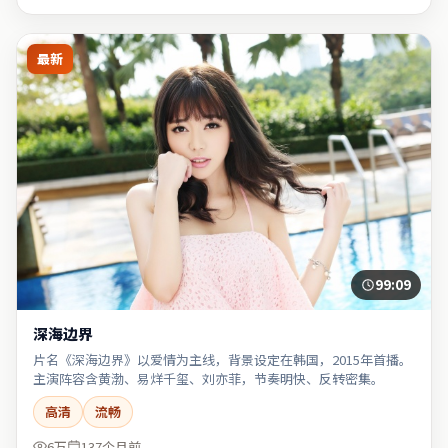
最新
99:09
深海边界
片名《深海边界》以爱情为主线，背景设定在韩国，2015年首播。
主演阵容含黄渤、易烊千玺、刘亦菲，节奏明快、反转密集。
高清
流畅
6万
137个月前