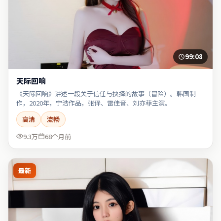
99:08
天际回响
《天际回响》讲述一段关于信任与抉择的故事（冒险）。韩国制
作，2020年，宁浩作品，张译、雷佳音、刘亦菲主演。
高清
流畅
9.3万
68个月前
最新