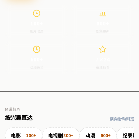
100+
800+
影片收录
剧集更新
600+
7×24
动漫综艺
在线畅看
频道矩阵
按兴趣直达
横向滑动浏览
电影
电视剧
动漫
纪录片
100+
800+
600+