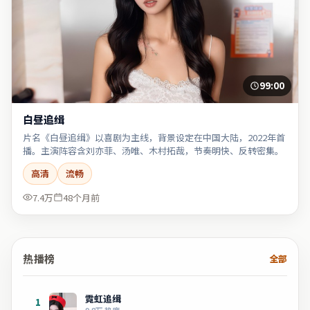
99:00
白昼追缉
片名《白昼追缉》以喜剧为主线，背景设定在中国大陆，2022年首
播。主演阵容含刘亦菲、汤唯、木村拓哉，节奏明快、反转密集。
高清
流畅
7.4万
48个月前
热播榜
全部
霓虹追缉
1
9.8万
热度