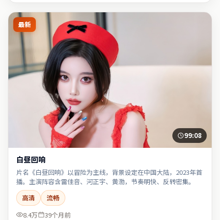
最新
99:08
白昼回响
片名《白昼回响》以冒险为主线，背景设定在中国大陆，2023年首
播。主演阵容含雷佳音、河正宇、黄渤，节奏明快、反转密集。
高清
流畅
8.4万
39个月前