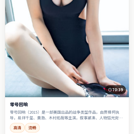
70:39
零号回响
零号回响（2015）是一部美国出品的战争类型作品，由贾樟柯执
导，易烊千玺、黄渤、木村拓哉等主演，叙事紧凑、人物弧光完
整。
高清
流畅