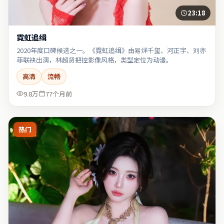
23:18
霓虹追缉
2020年度口碑候选之一。《霓虹追缉》由易烊千玺、河正宇、刘亦
菲联袂出演，林超贤把控影像风格，类型定位为动漫。
高清
流畅
9.8万
77个月前
热门