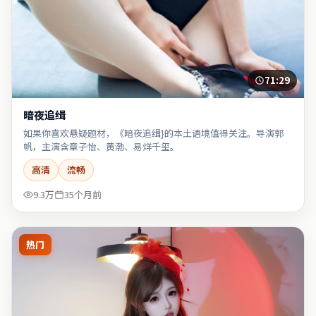
71:29
暗夜追缉
如果你喜欢悬疑题材，《暗夜追缉}的本土语境值得关注。导演郭
帆，主演含章子怡、黄渤、易烊千玺。
高清
流畅
9.3万
35个月前
热门