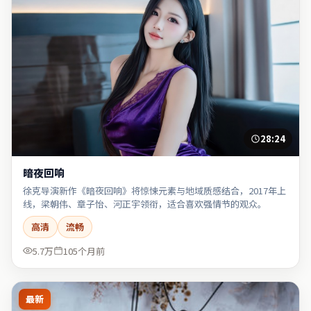
28:24
暗夜回响
徐克导演新作《暗夜回响》将惊悚元素与地域质感结合，2017年上
线，梁朝伟、章子怡、河正宇领衔，适合喜欢强情节的观众。
高清
流畅
5.7万
105个月前
最新