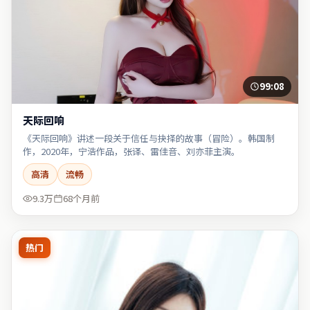
99:08
天际回响
《天际回响》讲述一段关于信任与抉择的故事（冒险）。韩国制
作，2020年，宁浩作品，张译、雷佳音、刘亦菲主演。
高清
流畅
9.3万
68个月前
热门