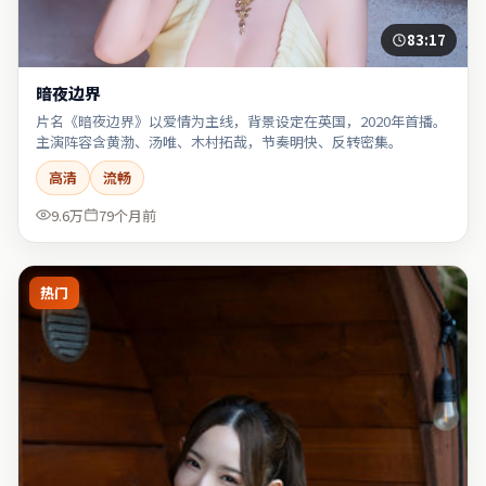
83:17
暗夜边界
片名《暗夜边界》以爱情为主线，背景设定在英国，2020年首播。
主演阵容含黄渤、汤唯、木村拓哉，节奏明快、反转密集。
高清
流畅
9.6万
79个月前
热门