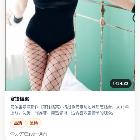
24:32
寒锋档案
乌尔善导演新作《寒锋档案》将战争元素与地域质感结合，2015年
上线，沈腾、刘亦菲、周迅领衔，适合喜欢强情节的观众。
高清
流畅
5.7万
139个月前