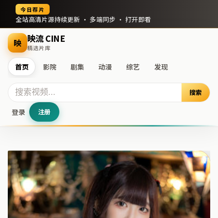
今日荐片
全站高清片源持续更新 · 多端同步 · 打开即看
映流 CINE
映
精选片库
首页
影院
剧集
动漫
综艺
发现
搜索
登录
注册