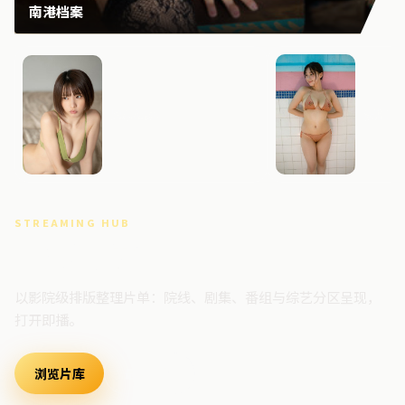
南港档案
风暴边界
霓虹回
STREAMING HUB
高清视频门户
以影院级排版整理片单：院线、剧集、番组与综艺分区呈现，
打开即播。
浏览片库
最新上架