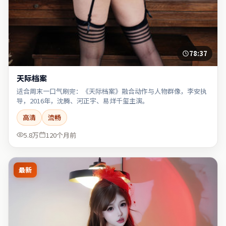
78:37
天际档案
适合周末一口气刷完：《天际档案》融合动作与人物群像，李安执
导，2016年，沈腾、河正宇、易烊千玺主演。
高清
流畅
5.8万
120个月前
最新