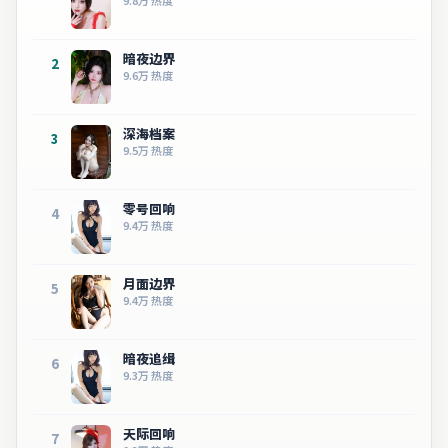
暗夜边界
2
9.6万
热度
深海档案
3
9.5万
热度
零号回响
4
9.4万
热度
月面边界
5
9.4万
热度
暗夜追缉
6
9.3万
热度
天际回响
7