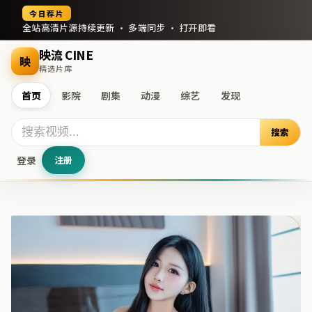
今日荐片
全站高清片源持续更新 · 多端同步 · 打开即看
映流 CINE
映
精选片库
首页
影院
剧集
动漫
综艺
发现
搜索
登录
注册