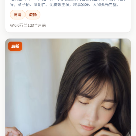
导，章子怡、梁朝伟、沈腾等主演，叙事紧凑、人物弧光完整。
高清
流畅
6.6万
123个月前
最新