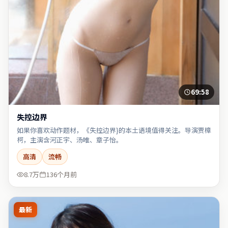
69:58
失控边界
如果你喜欢动作题材，《失控边界}的本土语境值得关注。导演贾樟
柯，主演含河正宇、汤唯、章子怡。
高清
流畅
8.7万
136个月前
最新