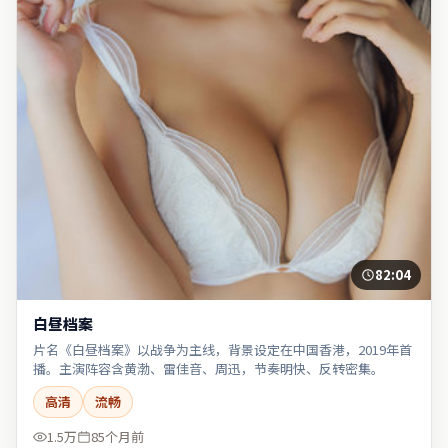
82:04
白昼档案
片名《白昼档案》以战争为主线，背景设定在中国香港，2019年首
播。主演阵容含黄渤、雷佳音、周迅，节奏明快、反转密集。
高清
流畅
1.5万
85个月前