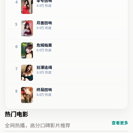
零号回响
4
8.9万
热度
月面回响
5
8.9万
热度
危城档案
6
8.9万
热度
狂潮追缉
7
8.9万
热度
终局回响
8
8.8万
热度
热门电影
查看更多
全网热播，高分口碑影片推荐