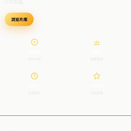
打开即播。
浏览片库
最新上架
100+
800+
影片收录
剧集更新
600+
7×24
动漫综艺
在线畅看