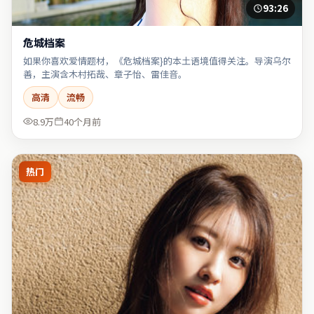
93:26
危城档案
如果你喜欢爱情题材，《危城档案}的本土语境值得关注。导演乌尔
善，主演含木村拓哉、章子怡、雷佳音。
高清
流畅
8.9万
40个月前
热门