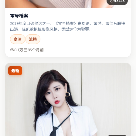
53:13
零号档案
2019年度口碑候选之一。《零号档案》由周迅、黄渤、雷佳音联袂
出演，陈凯歌把控影像风格，类型定位为犯罪。
高清
流畅
8.1万
85个月前
最新