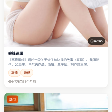
42:45
寒锋追缉
《寒锋追缉》讲述一段关于信任与抉择的故事（喜剧）。美国制
作，2023年，乌尔善作品，汤唯、章子怡、刘亦菲主演。
高清
流畅
9.7万
37个月前
热门