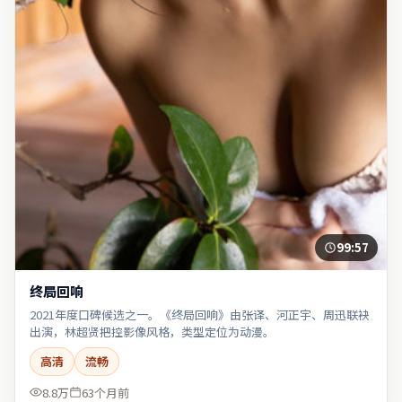
99:57
终局回响
2021年度口碑候选之一。《终局回响》由张译、河正宇、周迅联袂
出演，林超贤把控影像风格，类型定位为动漫。
高清
流畅
8.8万
63个月前