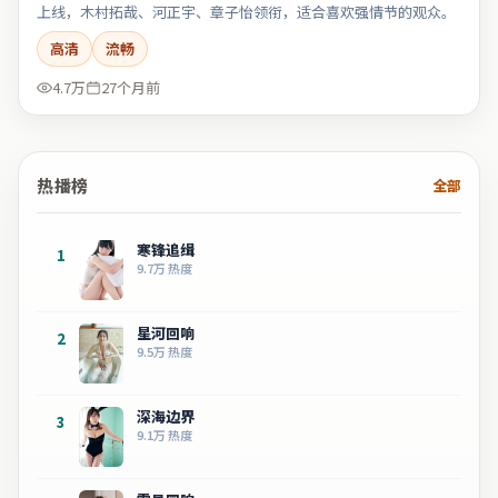
上线，木村拓哉、河正宇、章子怡领衔，适合喜欢强情节的观众。
高清
流畅
4.7万
27个月前
热播榜
全部
寒锋追缉
1
9.7万
热度
星河回响
2
9.5万
热度
深海边界
3
9.1万
热度