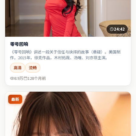
24:42
零号回响
《零号回响》讲述一段关于信任与抉择的故事（悬疑）。美国制
作，2015年，徐克作品，木村拓哉、汤唯、刘亦菲主演。
高清
流畅
8.9万
128个月前
最新