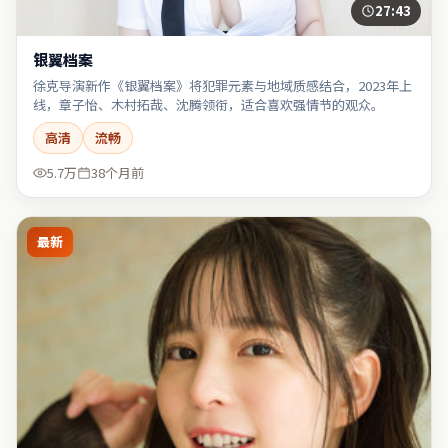
27:43
银翼档案
徐克导演新作《银翼档案》将犯罪元素与地域质感结合，2023年上
线，章子怡、木村拓哉、沈腾领衔，适合喜欢强情节的观众。
高清
流畅
5.7万
38个月前
最新