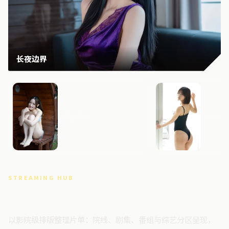
长夜边界
雾岛档案
焚城边
STREAMING HUB
高清视频门户
以影院级排版整理片单：院线、剧集、番组与综艺分区呈现，