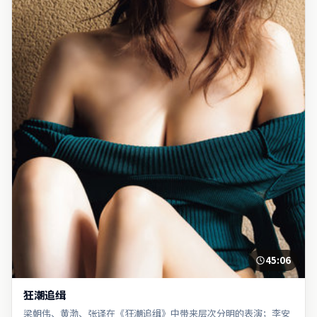
45:06
狂潮追缉
梁朝伟、黄渤、张译在《狂潮追缉》中带来层次分明的表演；李安